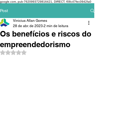
google.com, pub-7620993729816421, DIRECT, f08c47fec0942fa0
Post
Vinicius Allan Gomes
28 de abr. de 2023
2 min de leitura
Os benefícios e riscos do
empreendedorismo
Avaliado com NaN de 5 estrelas.