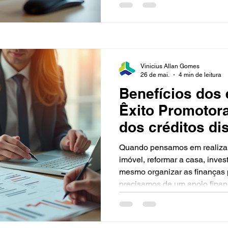
que seu pedido de crédito onl
rapidamente, sem complicaçõe
servidor público, militar ou a
são especialmente úteis para
Vinicius Allan Gomes
26 de mai.
4 min de leitura
Benefícios dos
Êxito Promotor
dos créditos di
Quando pensamos em realizar
imóvel, reformar a casa, inves
mesmo organizar as finanças 
precisamos de um apoio finan
entram como uma solução prát
compartilhar com você os prin
empréstimos da Êxito Promot