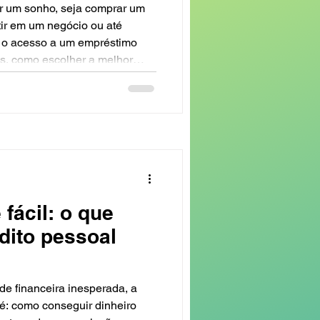
 um sonho, seja comprar um
tir em um negócio ou até
, o acesso a um empréstimo
as, como escolher a melhor
tância de contar com serviços
vou compartilhar tudo o que
ito promotora empréstimos,
s de 16 anos em Ponta Grossa
fin
 fácil: o que
dito pessoal
e financeira inesperada, a
é: como conseguir dinheiro