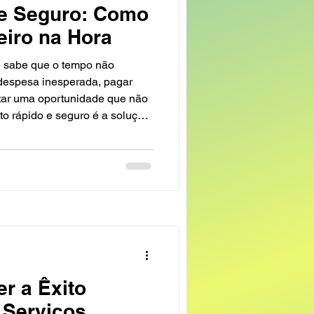
 e Seguro: Como
eiro na Hora
e sabe que o tempo não
 despesa inesperada, pagar
tar uma oportunidade que não
ito rápido e seguro é a solução
nal, o que fazer para conseguir
, confiável e sem dor de
que aprendi sobre o assunto,
ionam. Entendendo o Crédito
r a Êxito
 Serviços