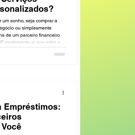
rsonalizados?
 um sonho, seja comprar a
 negócio ou simplesmente
ha de um parceiro financeiro
. É exatamente aí que entra a
ma empresa que entende suas
ões sob medida. Por isso,
or que escolher a êxito
para quem busca serviços
m Ponta Gros
a Empréstimos:
ceiros
 Você