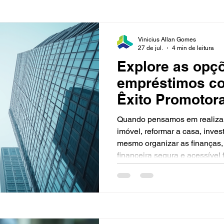
Promotora se destaca em Pont
milhares de pessoas a conqui
Vinicius Allan Gomes
27 de jul.
4 min de leitura
Explore as opç
empréstimos co
Êxito Promotor
Quando pensamos em realizar
imóvel, reformar a casa, inves
mesmo organizar as finanças,
financeira segura e acessível f
quero compartilhar com você
confiáveis que a Êxito Promot
CLT, servidores públicos, mil
Grossa e região. Com mais de
Êxito Promotora é referência 