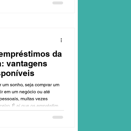
ine seja aprovado
s. Se você é trabalhador CLT,
posentado, essas orientações
 você. Vamos
 empréstimos da
a: vantagens
sponíveis
 um sonho, seja comprar um
tir em um negócio ou até
pessoais, muitas vezes
ceiro. É aí que os empréstimos
ica e acessível. Hoje, quero
cipais benefícios dos
ora, uma empresa que atua há