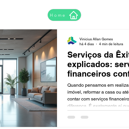
Home
Vinicius Allan Gomes
há 4 dias
4 min de leitura
Serviços da Êx
explicados: ser
financeiros con
você
Quando pensamos em realizar
imóvel, reformar a casa ou at
contar com serviços financeiro
diferença. É exatamente aí que
oferecendo soluções acessíve
trabalhadores CLT, servidores 
aposentados. Com mais de 16 