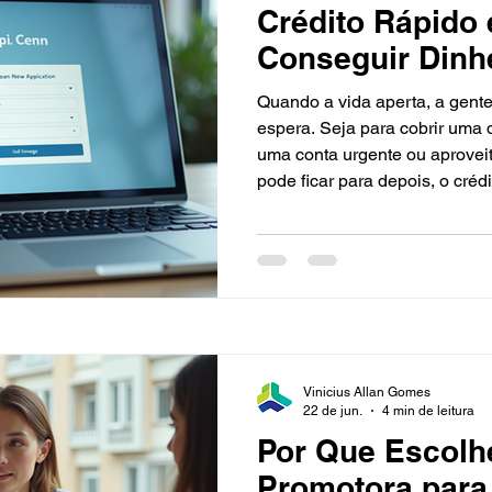
Crédito Rápido
Conseguir Dinh
Quando a vida aperta, a gent
espera. Seja para cobrir uma
uma conta urgente ou aprovei
pode ficar para depois, o créd
que muitos procuram. Mas, afi
esse dinheiro de forma prática
cabeça? Vou te contar tudo o 
com dicas que realmente func
Rápido e Seguro Antes de
Vinicius Allan Gomes
22 de jun.
4 min de leitura
Por Que Escolhe
Promotora para