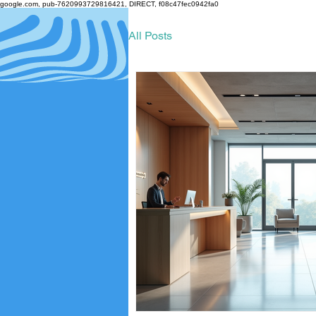
google.com, pub-7620993729816421, DIRECT, f08c47fec0942fa0
All Posts