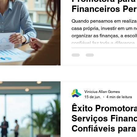
Financeiros Pe
Quando pensamos em realizar
casa própria, investir em um
organizar as finanças, a escol
confiável faz toda a diferença
importância de contar com u
necessidades e oferece soluç
quero compartilhar com você p
promotora é a decisão certa 
financeiros personalizados e
Vinicius Allan Gomes
15 de jun.
4 min de leitura
Êxito Promotor
Serviços Finan
Confiáveis para