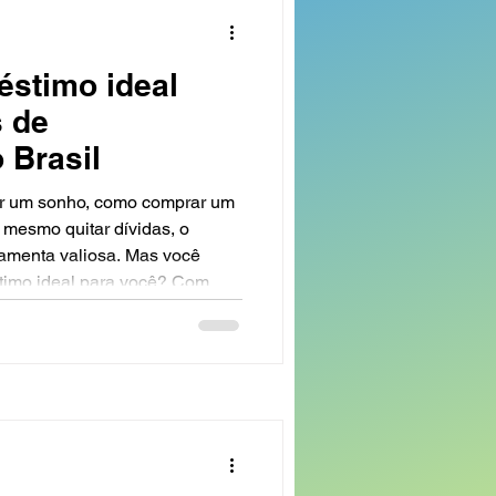
éstimo ideal
s de
 Brasil
r um sonho, como comprar um
 mesmo quitar dívidas, o
amenta valiosa. Mas você
timo ideal para você? Com
mercado, entender os tipos de
amental para tomar uma
ste artigo, vou te ajudar a
dades, suas características e
 seu perf