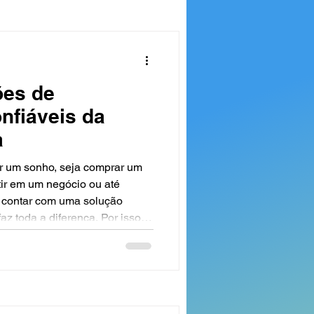
a Grossa e região, ajudando
starem seus objet
ões de
nfiáveis da
a
 um sonho, seja comprar um
tir em um negócio ou até
 contar com uma solução
az toda a diferença. Por isso,
 as opções de empréstimos
ora oferece para trabalhadores
itares e aposentados em Ponta
 16 anos de experiência, a
e