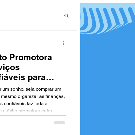
ito Promotora
viços
fiáveis para
 um sonho, seja comprar um
é mesmo organizar as finanças,
s confiáveis faz toda a
 a êxito promotora entra,
is e seguras para
públicos, militares e
anos de experiência, a Êxito