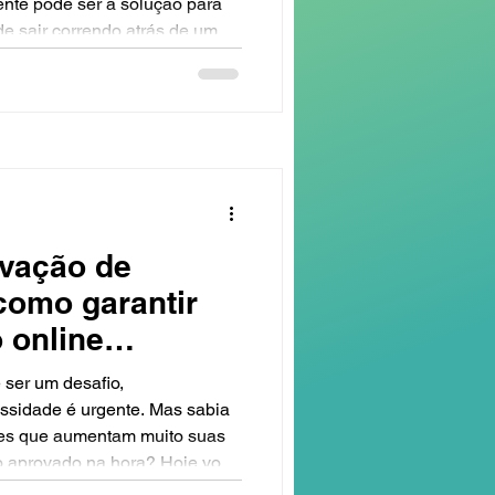
ente pode ser a solução para
e sair correndo atrás de um
tender como funciona esse
os tomar e como escolher a
. Neste artigo, vou
precisa saber para fazer uma
 Entendendo
ovação de
 como garantir
 online
ra
 ser um desafio,
ssidade é urgente. Mas sabia
les que aumentam muito suas
o aprovado na hora? Hoje vou
áticas e fáceis de aplicar para