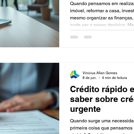
Quando pensamos em realizar
imóvel, reformar a casa, inves
mesmo organizar as finanças
pode ser o passo decisivo. M
opção? É aí que entra a impor
financeiros confiáveis. Hoje, 
você precisa saber sobre a êx
uma empresa que atua há mai
e região, oferecendo soluções 
Vinicius Allan Gomes
8 de jun.
4 min de leitura
Crédito rápido e
saber sobre cré
urgente
Quando surge uma necessidad
primeira coisa que pensamos 