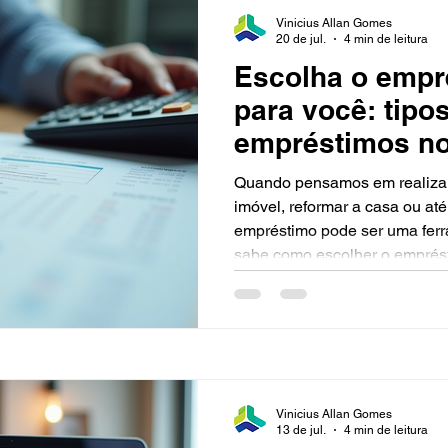
Vinicius Allan Gomes
20 de jul.
4 min de leitura
Escolha o empr
para você: tipo
empréstimos no
Quando pensamos em realiza
imóvel, reformar a casa ou até
empréstimo pode ser uma ferr
sabe como escolher o emprés
tantas opções disponíveis no 
empréstimos no Brasil é fund
decisão segura e vantajosa. Ne
entender as principais modali
como escolher a melhor para o
Vinicius Allan Gomes
13 de jul.
4 min de leitura