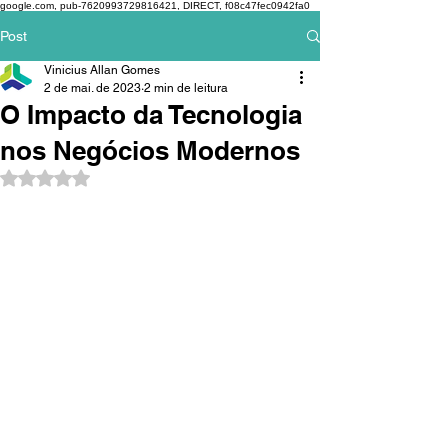
google.com, pub-7620993729816421, DIRECT, f08c47fec0942fa0
Post
Vinicius Allan Gomes
2 de mai. de 2023
2 min de leitura
O Impacto da Tecnologia
nos Negócios Modernos
Avaliado com NaN de 5 estrelas.