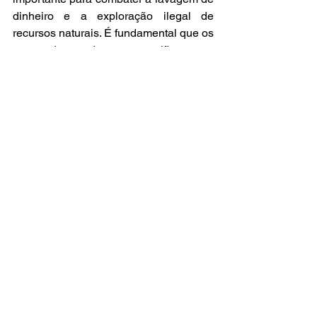
dinheiro e a exploração ilegal de 
recursos naturais. É fundamental que os 
compradores de ouro verifiquem a 
origem e a legalidade do metal que 
estão adquirindo, a fim de contribuir 
para um comércio mais justo e 
sustentável. A decisão do ministro 
Gilmar Mendes reforça a importância da 
responsabilidade social e ambiental no 
comércio de ouro.
Ver tudo
Posts recentes