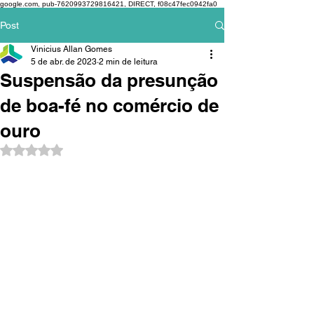
google.com, pub-7620993729816421, DIRECT, f08c47fec0942fa0
Post
Vinicius Allan Gomes
5 de abr. de 2023
2 min de leitura
Suspensão da presunção
de boa-fé no comércio de
ouro
Avaliado com NaN de 5 estrelas.