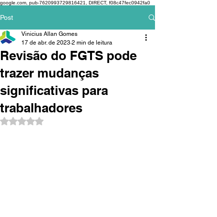
google.com, pub-7620993729816421, DIRECT, f08c47fec0942fa0
Post
Vinicius Allan Gomes
17 de abr. de 2023
2 min de leitura
Revisão do FGTS pode
trazer mudanças
significativas para
trabalhadores
Avaliado com NaN de 5 estrelas.