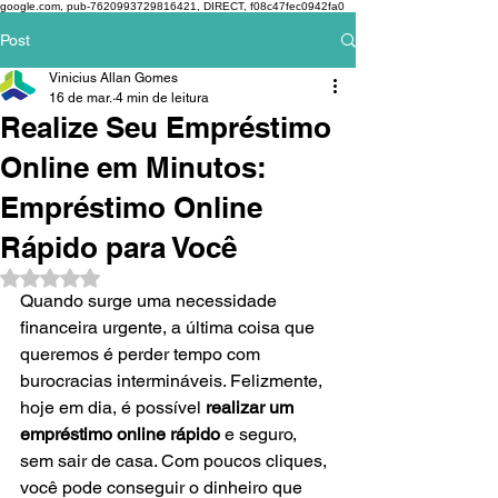
google.com, pub-7620993729816421, DIRECT, f08c47fec0942fa0
Post
Vinicius Allan Gomes
16 de mar.
4 min de leitura
Realize Seu Empréstimo
Online em Minutos:
Empréstimo Online
Rápido para Você
Avaliado com NaN de 5 estrelas.
Quando surge uma necessidade 
financeira urgente, a última coisa que 
queremos é perder tempo com 
burocracias intermináveis. Felizmente, 
hoje em dia, é possível 
realizar um 
empréstimo online rápido
 e seguro, 
sem sair de casa. Com poucos cliques, 
você pode conseguir o dinheiro que 