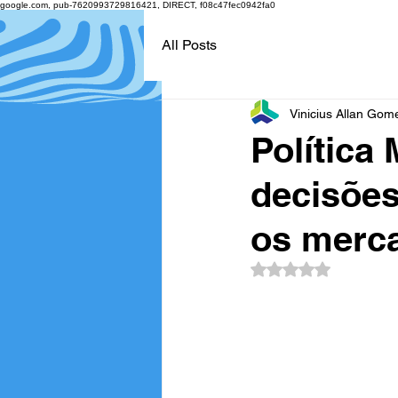
google.com, pub-7620993729816421, DIRECT, f08c47fec0942fa0
All Posts
Vinicius Allan Gom
Política
decisões
os merca
Avaliado com NaN d