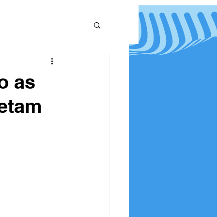
o as
fetam