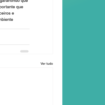
garantindo que 
portante que 
eiros e 
mbiente 
Ver tudo