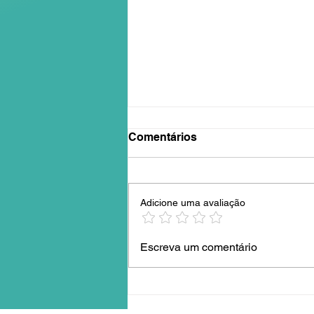
Comentários
Adicione uma avaliação
Serviços da Êxito
Escreva um comentário
Promotora explicados:
serviços financeiros
confiáveis para você