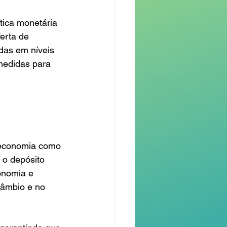
ica monetária 
erta de 
das em níveis 
medidas para 
 economia como 
 o depósito 
onomia e 
câmbio e no 