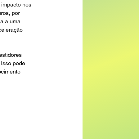
 impacto nos 
ros, por 
va a uma 
celeração 
estidores 
 Isso pode 
scimento 