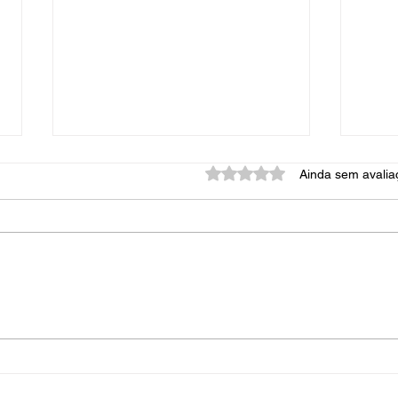
Avaliado com 0 de 5 estrel
Ainda sem avalia
Explore as opções de
Esco
empréstimos confiáveis da
para
Êxito Promotora
empr