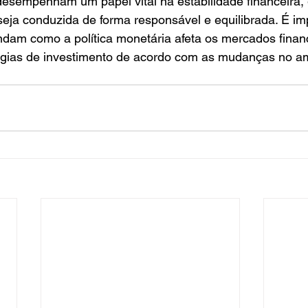
esempenham um papel vital na estabilidade financeira, 
 seja conduzida de forma responsável e equilibrada. É im
ndam como a política monetária afeta os mercados financ
égias de investimento de acordo com as mudanças no a