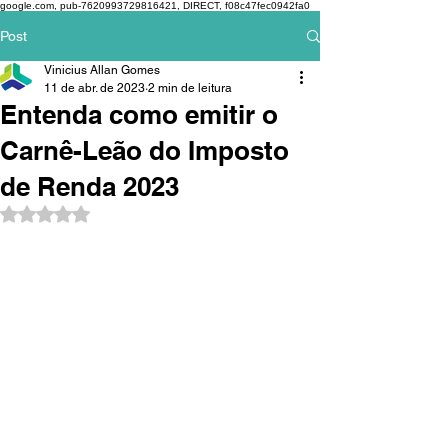
google.com, pub-7620993729816421, DIRECT, f08c47fec0942fa0
Post
Vinicius Allan Gomes
11 de abr. de 2023
2 min de leitura
Entenda como emitir o
Carnê-Leão do Imposto
de Renda 2023
Avaliado com NaN de 5 estrelas.