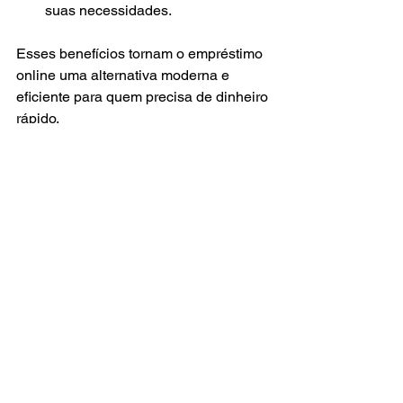
suas necessidades.
Esses benefícios tornam o empréstimo 
online uma alternativa moderna e 
eficiente para quem precisa de dinheiro 
rápido.
Como manter o 
controle financeiro 
após o empréstimo
Pedir um empréstimo é só o começo. O 
mais importante é manter o controle 
financeiro para evitar dívidas e 
problemas futuros. Veja algumas dicas 
para isso: