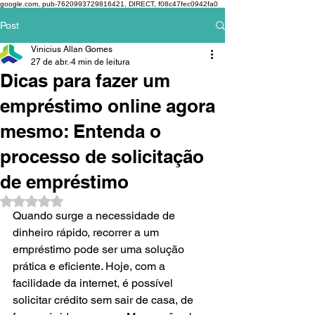
google.com, pub-7620993729816421, DIRECT, f08c47fec0942fa0
Post
Vinicius Allan Gomes
27 de abr.
4 min de leitura
Dicas para fazer um
empréstimo online agora
mesmo: Entenda o
processo de solicitação
de empréstimo
Avaliado com NaN de 5 estrelas.
Quando surge a necessidade de 
dinheiro rápido, recorrer a um 
empréstimo pode ser uma solução 
prática e eficiente. Hoje, com a 
facilidade da internet, é possível 
solicitar crédito sem sair de casa, de 