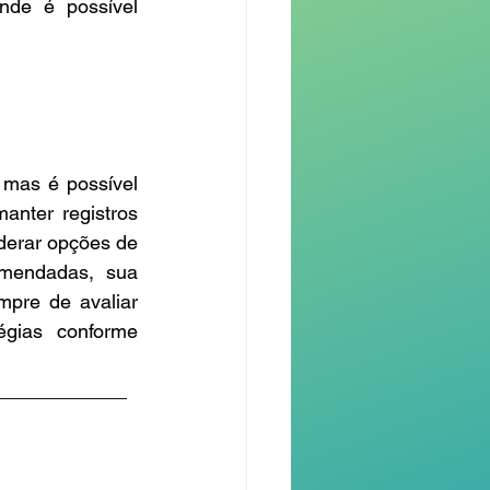
nde é possível 
mas é possível 
nter registros 
derar opções de 
mendadas, sua 
pre de avaliar 
gias conforme 
____________