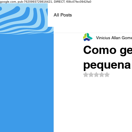
google.com, pub-7620993729816421, DIRECT, f08c47fec0942fa0
All Posts
Vinicius Allan Gom
Como ger
pequena
Avaliado com NaN d