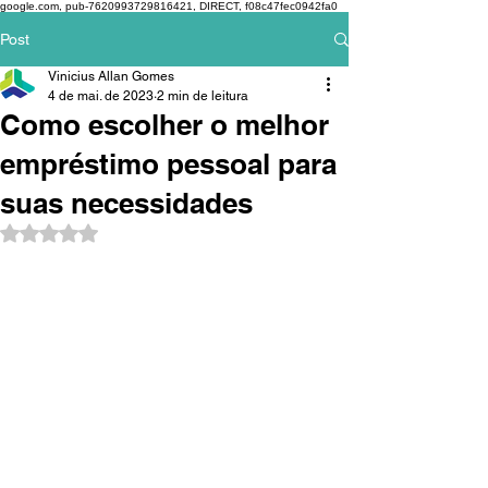
google.com, pub-7620993729816421, DIRECT, f08c47fec0942fa0
Post
Vinicius Allan Gomes
4 de mai. de 2023
2 min de leitura
Como escolher o melhor
empréstimo pessoal para
suas necessidades
Avaliado com NaN de 5 estrelas.